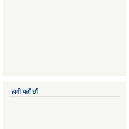
हामी यहाँ छौं