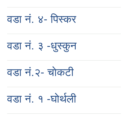
वडा नं. ४- पिस्कर
वडा नं. ३ -धुस्कुन
वडा नं.२- चाेकटी
वडा नं. १ -घाेर्थली