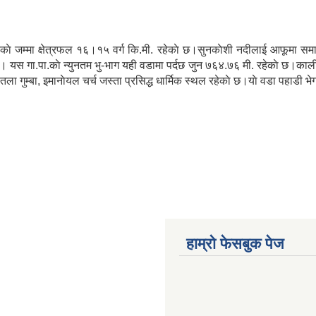
कुनकाे जम्मा क्षेत्रफल १६।१५ वर्ग कि.मी. रहेकाे छ।सुनकाेशी नदीलाई आफूमा सम
.पा.काे न्युनतम भु-भाग यही वडामा पर्दछ जुन ७६४.७६ मी. रहेकाे छ।काली पाेखरीम
ाेतला गुम्बा, इमानाेयल चर्च जस्ता प्रसिद्ध धार्मिक स्थल रहेकाे छ।याे वडा पहाडी भ
हाम्राे फेसबुक पेज