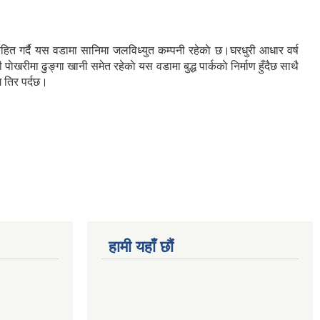
ाहित गर्दै यस वडामा सानिमा जलविध्युत कम्पनी रहेकाे छ।घरधुरी आधार वर्ष
ा ढुङ्गा खानी समेत रहेकाे यस वडामा बुद्ध पार्ककाे निर्माण हुँदैछ साथ‌ै
ेग तिर पर्दछ।
हामी यहाँ छौं