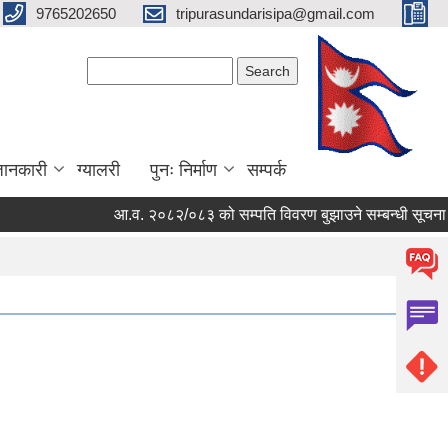
9765202650
tripurasundarisipa@gmail.com
Search form
Search
जानकारी
ग्यालरी
पुनः निर्माण
सम्पर्क
आ.व. २०८२/०८३ को सम्पति विवरण बुझाउने सम्बन्धी सूचना ।