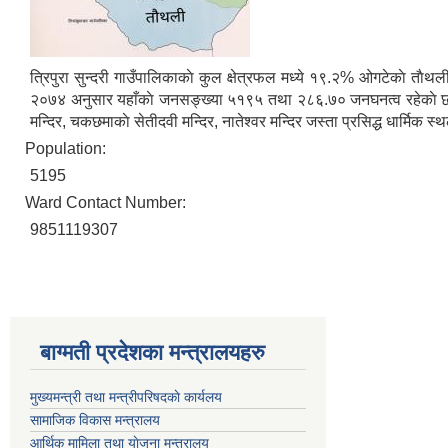
त्रिपुरा सुन्दरी गाउँपालिकाकाे कुल क्षेत्रफल मध्ये १९.२% ओगटेकाे ताैथली
२०७४ अनुसार यहाँकाे जनसङ्ख्या ५१९५ तथा २८६.७० जनघनत्व रहेकाे छ।यस वड
मन्दिर, चकछमाकाे सेतीदवी मन्दिर, नातेश्वर मन्दिर जस्ता प्रसिद्ध धार्मिक 
Population:
5195
Ward Contact Number:
9851119307
बाग्मती प्रदेशका मन्त्रालयहरु
मुख्यमन्त्री तथा मन्त्रीपरिषदकाे कार्यलय
सामाजिक विकास मन्त्रालय
आर्थिक मामिला तथा याेजना मन्त्रालय