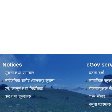
Notices
eGov serv
सूचना तथा समाचार
घटना दर्ता
सार्वजनिक खरीद /बोलपत्र सूचना
सामाजिक सुरक्ष
एन, कानुन तथा निर्देशिका
रोजगारमुलक से
कर तथा शुल्कहरु
श्रम संसार
नमुना फारमहरु