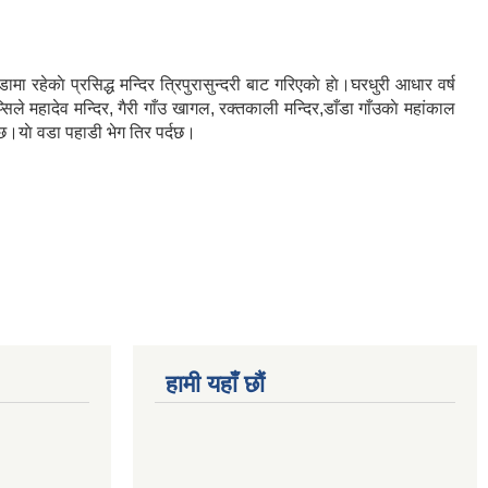
 रहेकाे प्रसिद्ध मन्दिर त्रिपुरासुन्दरी बाट गरिएकाे हाे।घरधुरी आधार वर्ष
 महादेव मन्दिर, गैरी गाँउ खागल, रक्तकाली मन्दिर,डाँडा गाँउकाे महांकाल
उँछ।याे वडा पहाडी भेग तिर पर्दछ।
हामी यहाँ छौं