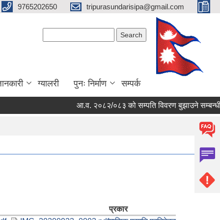
9765202650
tripurasundarisipa@gmail.com
Search form
Search
जानकारी
ग्यालरी
पुनः निर्माण
सम्पर्क
आ.व. २०८२/०८३ को सम्पति विवरण बुझाउने सम्बन्धी स
प्रकार