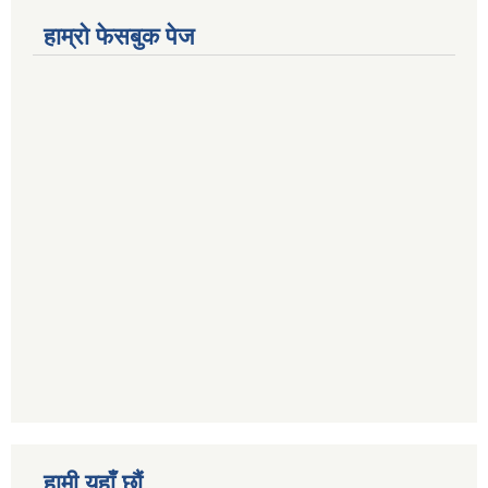
हाम्राे फेसबुक पेज
हामी यहाँ छौं