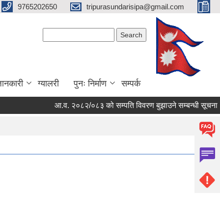
9765202650
tripurasundarisipa@gmail.com
Search form
Search
जानकारी
ग्यालरी
पुनः निर्माण
सम्पर्क
आ.व. २०८२/०८३ को सम्पति विवरण बुझाउने सम्बन्धी सूचना ।