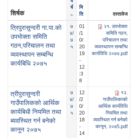
व
र्ष
मि
शिर्षक
ति
दस्तावेज
७
01
२१. उपभोक्ता
त्रिपुरासुन्दरी गा.पा.काे
४/
/1
समिति गठन,
उपभाेक्ता समिति
७
0/
परिचालन तथा
गठन,परिचालन तथा
५
20
व्यवस्थापन सम्बन्धि
व्यवस्थापन सम्बन्धि
19
कार्यविधि २०७४.pdf
-
कार्यबिधि २०७५
12
:3
8
७
12
१२.
त्रीपुरासुन्दरी
४/
/2
गाउँपालिकाको
गाउँपालिकको आर्थिक
७
0/
आर्थिक कार्यविधि
कार्यबिधी नियमित तथा
५
20
नियमित तथा
ब्यवस्थित गर्न बनेको
18
व्यवस्थित गर्न बनेको
-
कानून, २०७5.pdf
कानून २०७५
14