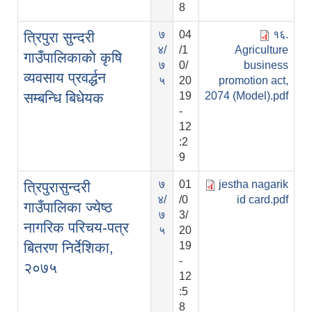
8
७
04
१६.
त्रिपुरा सुन्दरी
४/
/1
Agriculture
गाउँपालिकाकाे कृषि
७
0/
business
व्यवसाय प्रवर्द्धन
५
20
promotion act,
सम्बन्धि बिधेयक
19
2074 (Model).pdf
-
12
:2
9
७
01
jestha nagarik
त्रिपुरासुन्दरी
४/
/0
id card.pdf
गाउँपालिका ज्येष्ठ
७
3/
नागरिक परिचय-पत्र
५
20
बितरण निर्देशिका,
19
-
२०७५
12
:5
8