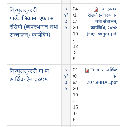
७
04
१७. एफ एम
त्रिपुरासुन्दरी
४/
/1
रेडियो (व्यवस्थापन
गाउँपालिकामा एफ.एम.
७
0/
तथा संचालन)
रेडियाे (व्यवस्थापन तथा
५
20
कार्यविधि, २०७४
स‌‌‍‍‌न्चालन) कार्यविधि
19
(नमूना कानुन) .pdf
-
12
:3
6
७
01
Tripura आर्थिक
त्रिपुरासुन्दरी गा.पा.
४/
/0
ऐन
आर्थिक ऐन २०७५
७
9/
2075FINAL.pdf
५
20
19
-
15
:0
6