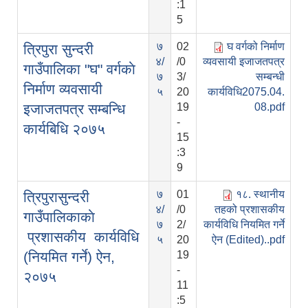
:1
5
७
02
घ वर्गको निर्माण
त्रिपुरा सुन्दरी
४/
/0
व्यवसायी इजाजतपत्र
गाउँपालिका "घ" वर्गकाे
७
3/
सम्बन्धी
निर्माण व्यवसायी
५
20
कार्यविधि2075.04.
इजाजतपत्र सम्बन्धि
19
08.pdf
-
कार्यबिधि २०७५
15
:3
9
७
01
१८. स्थानीय
त्रिपुरासुन्दरी
४/
/0
तहको प्रशासकीय
गाउँपालिकाकाे
७
2/
कार्यविधि नियमित गर्ने
प्रशासकीय कार्यविधि
५
20
ऐन (Edited)..pdf
‌‌‌(नियमित गर्ने) ऐन,
19
-
२०७५
11
:5