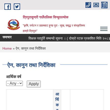
Skip to main content
त्रिपुरासुन्दरी गाउँपालिका सिन्धुपाल्चाेक
"कृषि, पर्यटन र उद्यमबाट हुन्छ पुरा - सुख, समृद्ध र संस्कृतिमय
हाम्रो त्रिपुरा"
समाचार
शिक्षक पदपूर्ति सम्बन्धी सूचना । ( दोस्रो पटक प्रकाशित मिति २०८३/०
You are here
Home
» ऐन, कानुन तथा निर्देशिका
ऐन, कानुन तथा निर्देशिका
आर्थिक वर्ष
आ
र्थि
क