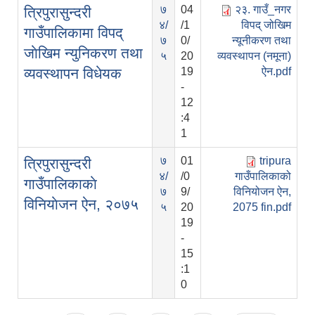
७
04
२३. गाउँ_नगर
त्रिपुरासुन्दरी
४/
/1
विपद् जोखिम
गाउँपालिकामा विपद्
७
0/
न्यूनीकरण तथा
जाेखिम न्युनिकरण तथा
५
20
व्यवस्थापन (नमूना)
व्यवस्थापन विधेयक
19
ऐन.pdf
-
12
:4
1
७
01
tripura
त्रिपुरासुन्दरी
४/
/0
गाउँपालिकाको
गाउँपालिकाकाे
७
9/
विनियोजन ऐन,
विनियाेजन ऐन, २०७५
५
20
2075 fin.pdf
19
-
15
:1
0